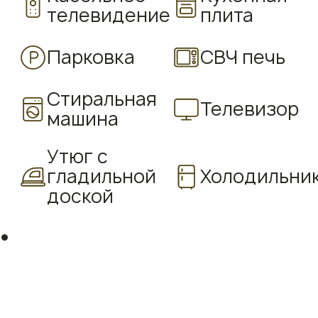
телевидение
плита
Парковка
СВЧ печь
Стиральная
Телевизор
машина
Утюг с
гладильной
Холодильни
доской